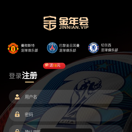
送
18
元
注册
登录