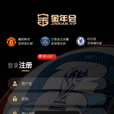
送
18
元
注册
登录