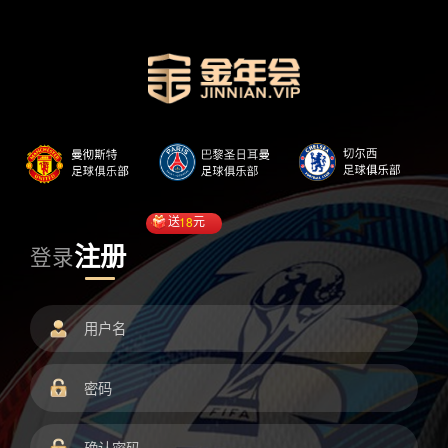
送
18
元
注册
登录