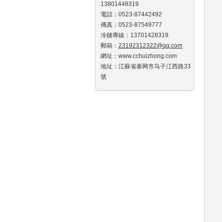
13801448319
電話：0523-87442492
傳真：0523-87549777
冷鏈專線：13701428319
郵箱：
23192312322@qq.com
網址：www.cchuizhong.com
地址：江蘇省泰网市马子江西路33
號