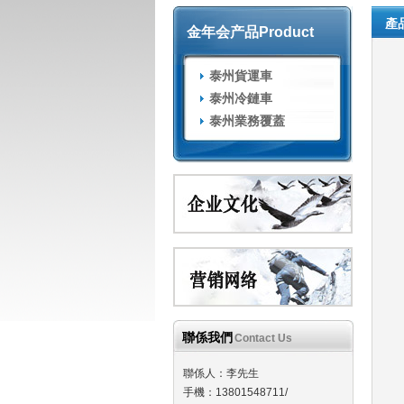
產
金年会产品
Product
泰州貨運車
泰州冷鏈車
泰州業務覆蓋
聯係我們
Contact Us
聯係人：李先生
手機：13801548711/