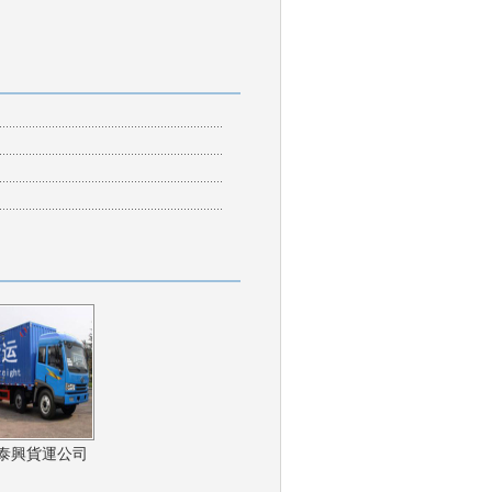
泰興貨運公司