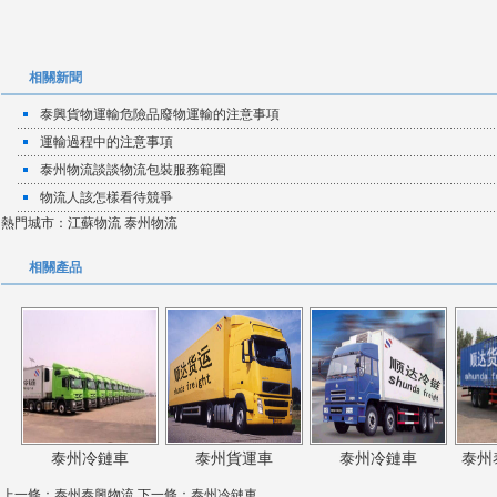
相關新聞
泰興貨物運輸危險品廢物運輸的注意事項
運輸過程中的注意事項
泰州物流談談物流包裝服務範圍
物流人該怎樣看待競爭
熱門城市：
江蘇物流
泰州物流
相關產品
泰州冷鏈車
泰州貨運車
泰州冷鏈車
泰州
上一條：
泰州泰興物流
下一條：
泰州冷鏈車