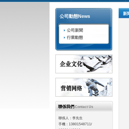
新
公司動態
News
公司新聞
行業動態
聯係我們
Contact Us
聯係人：李先生
手機：13801548711/