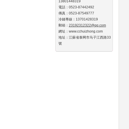
13801448319
電話：0523-87442492
傳真：0523-87549777
冷鏈專線：13701428319
郵箱：
23192312322@qq.com
網址：www.cchuizhong.com
地址：江蘇省泰网市马子江西路33
號