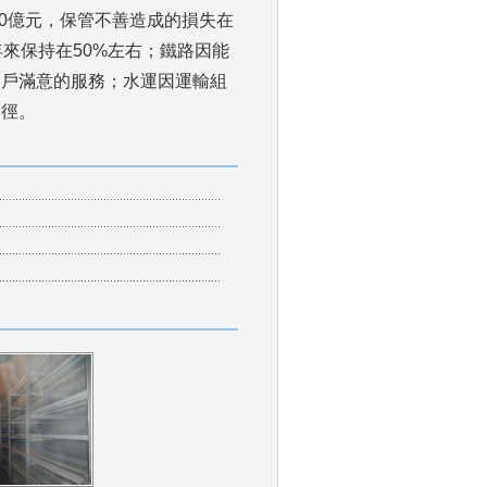
0億元，保管不善造成的損失在
來保持在50%左右；鐵路因能
客戶滿意的服務；水運因運輸組
。