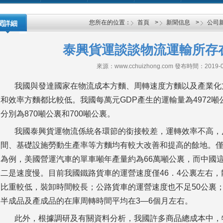
您所在的位置：
首頁
>
新聞信息
>
公司
聞詳細
泰興貨運談談物流運輸所存
來源：www.cchuizhong.com 發布時間：2019-0
我國與發達國家在物流成本方麵、周轉速度方麵以及產業化
和效率方麵都比較低。我國每萬元GDP產生的運輸量為4972噸
分別為870噸公裏和700噸公裏。
我國泰興貨運物流係統各環節的銜接較差，運轉效率不高，
間、基礎設施勞動生產率等方麵均有較大改善和提高的餘地
為例，美國營運汽車的單車噸年產量約為66萬噸公裏，而中國
二是速度慢。目前我國鐵路貨車的運營速度僅46．4公裏左右，
比重較低，裝卸時間較長；公路貨車的運營速度也不足50公裏
半成品及產成品的在庫周轉時間平均在3—6個月左右。
此外，根據調研及有關資料分析，我國許多商品總成本中，