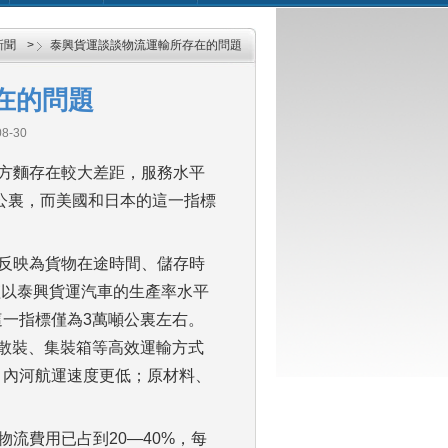
新聞
>
泰興貨運談談物流運輸所存在的問題
在的問題
8-30
方麵存在較大差距，服務水平
公裏，而美國和日本的這一指標
反映為貨物在途時間、儲存時
。僅以泰興貨運汽車的生產率水平
這一指標僅為3萬噸公裏左右。
散裝、集裝箱等高效運輸方式
；內河航運速度更低；原材料、
物流費用已占到20—40%，每