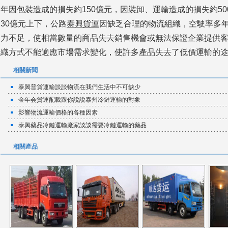
年因包裝造成的損失約150億元，因裝卸、運輸造成的損失約50
30億元上下，公路
泰興貨運
因缺乏合理的物流組織，空駛率多年
力不足，使相當數量的商品失去銷售機會或無法保證企業提供
織方式不能適應市場需求變化，使許多產品失去了低價運輸的途徑
相關新聞
泰興普貨運輸談談物流在我們生活中不可缺少
金年会貨運配載跟你說說泰州冷鏈運輸的對象
影響物流運輸價格的各種因素
泰興藥品冷鏈運輸廠家談談需要冷鏈運輸的藥品
相關產品