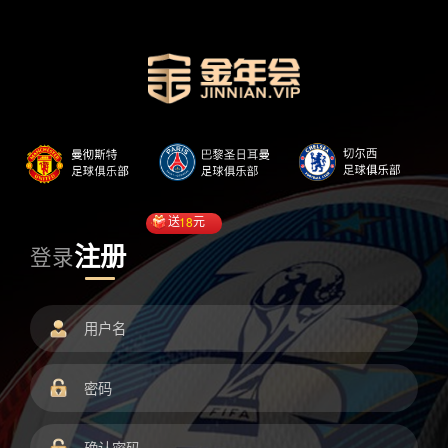
送
18
元
注册
登录