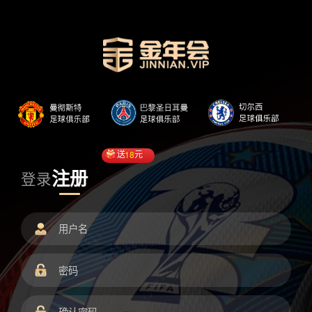
送
18
元
注册
登录