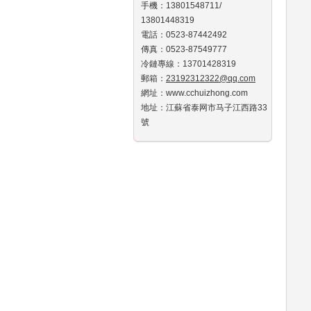
手機：13801548711/
13801448319
電話：0523-87442492
傳真：0523-87549777
冷鏈專線：13701428319
郵箱：
23192312322@qq.com
網址：www.cchuizhong.com
地址：江蘇省泰网市马子江西路33
號