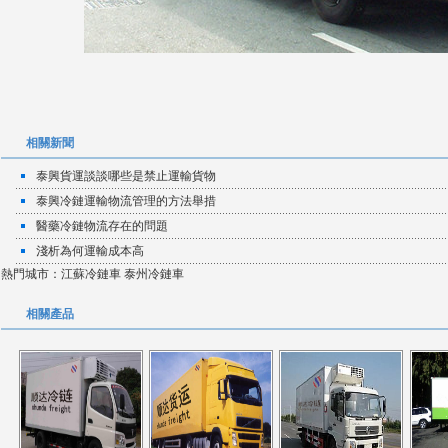
相關新聞
泰興貨運談談哪些是禁止運輸貨物
泰興冷鏈運輸物流管理的方法舉措
醫藥冷鏈物流存在的問題
淺析為何運輸成本高
熱門城市：
江蘇冷鏈車
泰州冷鏈車
相關產品