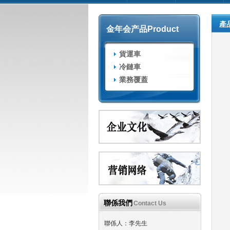
產
金年会产品
Product
貨運車
冷鏈車
業務覆蓋
聯係我們
Contact Us
聯係人：李先生