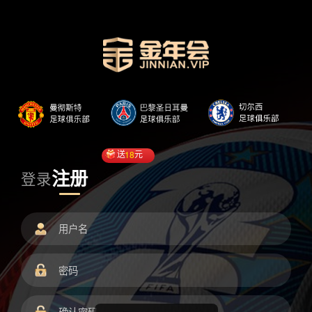
送
18
元
注册
登录