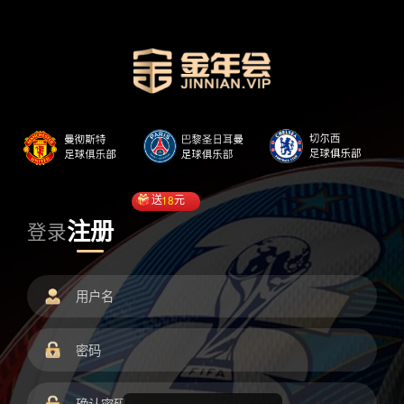
送
18
元
注册
登录