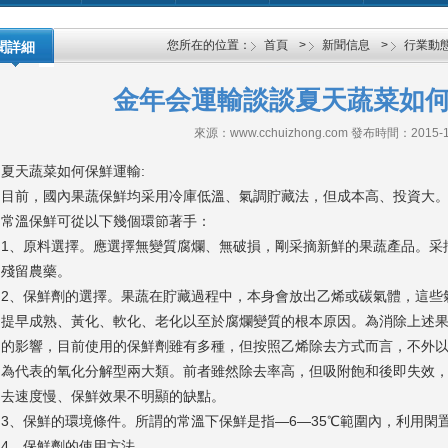
您所在的位置：
首頁
>
新聞信息
>
行業動
聞詳細
金年会運輸談談夏天蔬菜如
來源：www.cchuizhong.com 發布時間：2015-1
夏天蔬菜如何保鮮運輸:
目前，國內果蔬保鮮均采用冷庫低溫、氣調貯藏法，但成本高、投資大
常溫保鮮可從以下幾個環節著手：
1、原料選擇。應選擇無變質腐爛、無破損，剛采摘新鮮的果蔬產品
殘留農藥。
2、保鮮劑的選擇。果蔬在貯藏過程中，本身會放出乙烯或碳氣體，這些
提早成熟、黃化、軟化、老化以至於腐爛變質的根本原因。為消除上
的影響，目前使用的保鮮劑雖有多種，但按照乙烯除去方式而言，不
為代表的氧化分解型兩大類。前者雖然除去率高，但吸附飽和後即失效
去速度慢、保鮮效果不明顯的缺點。
3、保鮮的環境條件。所謂的常溫下保鮮是指—6—35℃範圍內，利用閑置
4、保鮮劑的使用方法。