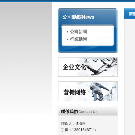
新
公司動態
News
公司新聞
行業動態
聯係我們
Contact Us
聯係人：李先生
手機：13801548711/