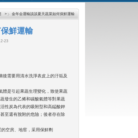
態
>
金年会運輸談談夏天蔬菜如何保鮮運輸
何保鮮運輸
2-23
。
。采摘後需要用清水洗淨表皮上的汙垢及
氣體是引起果蔬生理變化，致使果蔬
述果蔬發生的乙烯和碳酸氣體等對果蔬
外以活性炭為代表的吸附型和高錳酸鉀
，甚至還有脫附的危險；後者存在除
的空房、地窖，采用保鮮劑