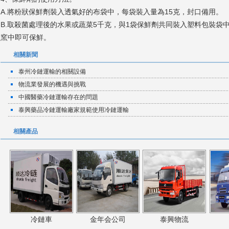
A.將粉狀保鮮劑裝入透氣好的布袋中，每袋裝入量為15克，封口備用。
B.取殺菌處理後的水果或蔬菜5千克，與1袋保鮮劑共同裝入塑料包裝袋中
窯中即可保鮮。
相關新聞
泰州冷鏈運輸的相關設備
物流業發展的機遇與挑戰
中國醫藥冷鏈運輸存在的問題
泰興藥品冷鏈運輸廠家規範使用冷鏈運輸
相關產品
冷鏈車
金年会公司
泰興物流