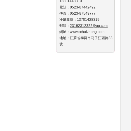
13801448319
電話：0523-87442492
傳真：0523-87549777
冷鏈專線：13701428319
郵箱：
23192312322@qq.com
網址：www.cchuizhong.com
地址：江蘇省泰网市马子江西路33
號